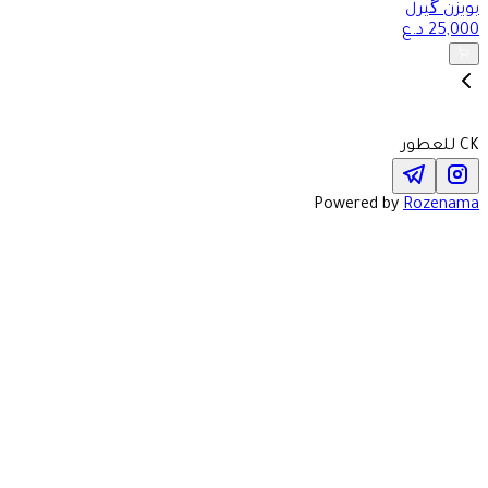
بويزن گيرل
25,000
د.ع
CK للعطور
Powered by
Rozenama