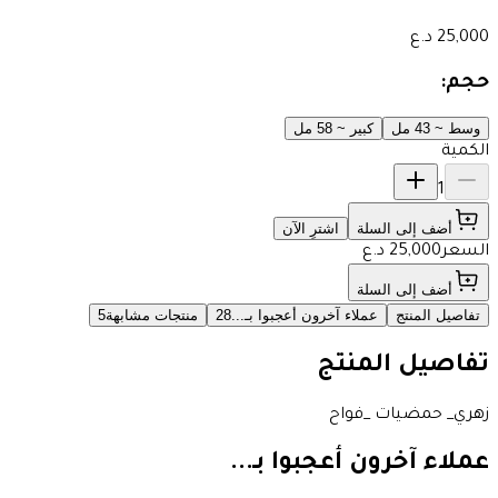
25,000
د.ع
حجم:
وسط ~ 43 مل
كبير ~ 58 مل
الكمية
1
أضف إلى السلة
اشترِ الآن
السعر
25,000
د.ع
أضف إلى السلة
تفاصيل المنتج
عملاء آخرون أعجبوا بـ...
28
منتجات مشابهة
5
تفاصيل المنتج
زهري_ حمضيات _فواح
عملاء آخرون أعجبوا بـ...