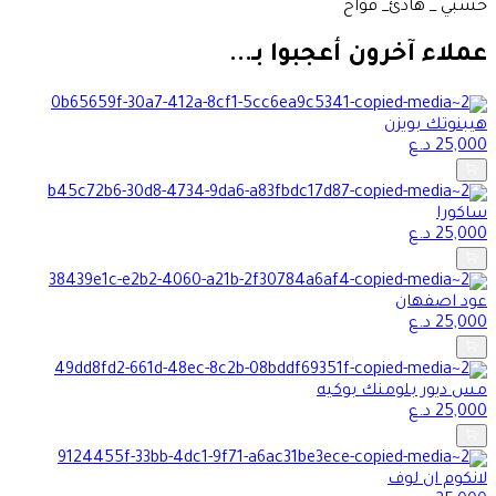
خشبي _ هادئ_ فواح
عملاء آخرون أعجبوا بـ...
هيبنوتك بويزن
25,000
د.ع
ساكورا
25,000
د.ع
عود اصفهان
25,000
د.ع
مس ديور بلومنك بوكيه
25,000
د.ع
لانكوم ان لوف