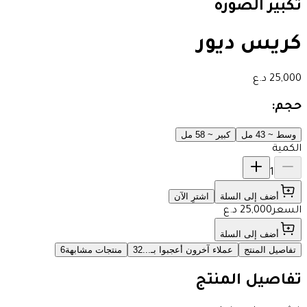
تكبير الصورة
كريس ديور
25,000
د.ع
حجم:
وسط ~ 43 مل
كبير ~ 58 مل
الكمية
1
أضف إلى السلة
اشترِ الآن
السعر
25,000
د.ع
أضف إلى السلة
تفاصيل المنتج
عملاء آخرون أعجبوا بـ...
32
منتجات مشابهة
6
تفاصيل المنتج