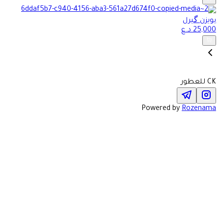
بويزن گيرل
25,000
د.ع
CK للعطور
Powered by
Rozenama