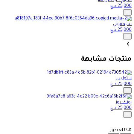
امواج كايدنس 46
25,000
د.ع
سيمفوني
25,000
د.ع
منتجات مشابهة
لا توليب
25,000
د.ع
يونك روز
25,000
د.ع
CK للعطور