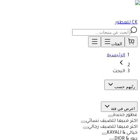
CK للعطور
الفئات
الرئيسية
البحث
رتّبهم حسب
اعرض في فئة
عطور جديدة
اكثر مبيعا للصيف نسائي
اكثر مبيعا للصيف رجالي
خيالي & KAYALI
ديور & DIOR