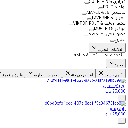
كيرلاين & GUERLAIN
بولو & POLO
مانسيرا & MANCERA
لافرين & LAVERNE
فكتور رولف & VIKTOR ROLF
موكلر & MUGLER
عطور باقي اخر قطع
متنوع
العلامات التجارية
لا توجد علامات تجارية متاحة
حجم:
رتّبهم حسب
اعرض في فئة
العلامات التجارية
فلترة متقدمة
روبرتو كفالي
25,000
د.ع
باراديسو
25,000
د.ع