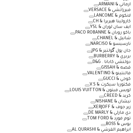
ارماني & ARMANI
فيرزاتشي & VERSACE
لانكوم & LANCOME
كارولينا هيريرا & CH
ايف سان لوران & YSL
باكو روبان & PACO ROBANNE
شانيل & CHANEL
نارسيسو & NARCISO
جان پول گولتير & JPG
بربري & BURBERRY
دولتشي كابانا . D&G
قصه & GISSAH
فالنتينو & VALENTINO
كوجي & GUCCI
فكتوريا سيكرت & V.S
لويس فيتون & LOUIS VUITTON
كريد & CREED
نيشان & NISHANE
زير جوف & XERJOFF
دي مارلي & DE MARLY
توم فورد & TOM FORD
بوس & BOSS
ابراهيم القرشي & AL.QURASHI