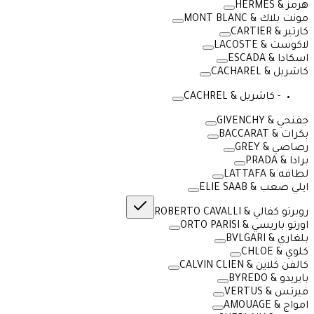
هرمز & HERMES
مونت بلاك & MONT BLANC
كارتير & CARTIER
لاكوست & LACOSTE
اسكادا & ESCADA
كاشريل & CACHAREL
-
كاشريل & CACHREL
جفنجي & GIVENCHY
بكرات & BACCARAT
رصاصي & GREY
برادا & PRADA
لطافه & LATTAFA
ايلي صعب & ELIE SAAB
روبرتو كفالي & ROBERTO CAVALLI
اورتو باريسي & ORTO PARISI
بلغاري & BVLGARI
كلوي & CHLOE
كالفن كلاين & CALVIN CLIEN
بايريدو & BYREDO
فيرتس & VERTUS
امواج & AMOUAGE